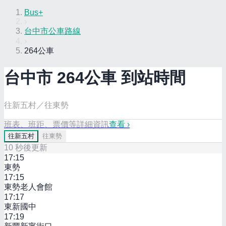
Bus+
›
台中市公車路線
›
264公車
台中市
264
公車 到站時間
往新五村／往東勢
班表、班距、票價等詳細資訊
查看 ›
往
新五村
往
東勢
10
秒後更新
17:15
東勢
17:15
東勢老人會館
17:17
東新國中
17:19