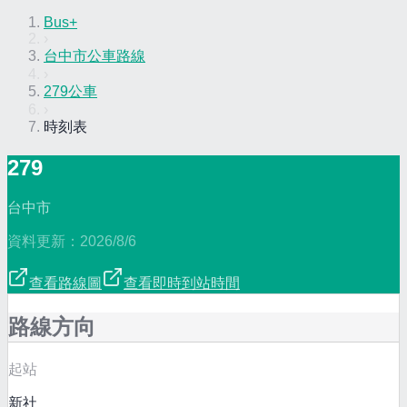
Bus+
›
台中市公車路線
›
279公車
›
時刻表
279
台中市
資料更新：
2026/8/6
查看路線圖
查看即時到站時間
路線方向
起站
新社