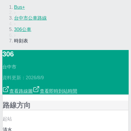
Bus+
›
台中市公車路線
›
306公車
›
時刻表
306
台中市
資料更新：
2026/8/9
查看路線圖
查看即時到站時間
路線方向
起站
清水