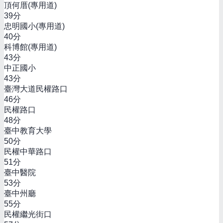
頂何厝(專用道)
39
分
忠明國小(專用道)
40
分
科博館(專用道)
43
分
中正國小
43
分
臺灣大道民權路口
46
分
民權路口
48
分
臺中教育大學
50
分
民權中華路口
51
分
臺中醫院
53
分
臺中州廳
55
分
民權繼光街口