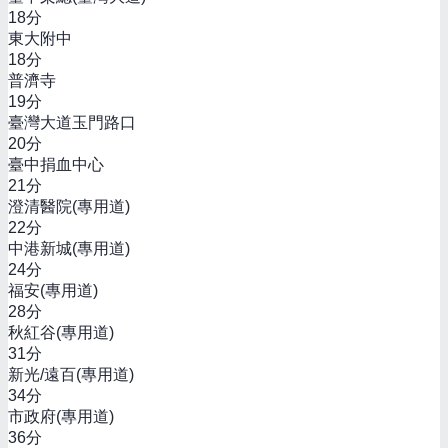
18
分
東大附中
18
分
普濟寺
19
分
臺灣大道玉門路口
20
分
臺中捐血中心
21
分
澄清醫院(專用道)
22
分
中港新城(專用道)
24
分
福安(專用道)
28
分
秋紅谷(專用道)
31
分
新光/遠百(專用道)
34
分
市政府(專用道)
36
分