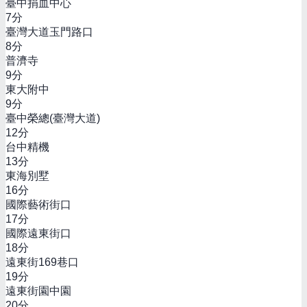
臺中捐血中心
7
分
臺灣大道玉門路口
8
分
普濟寺
9
分
東大附中
9
分
臺中榮總(臺灣大道)
12
分
台中精機
13
分
東海別墅
16
分
國際藝術街口
17
分
國際遠東街口
18
分
遠東街169巷口
19
分
遠東街園中園
20
分