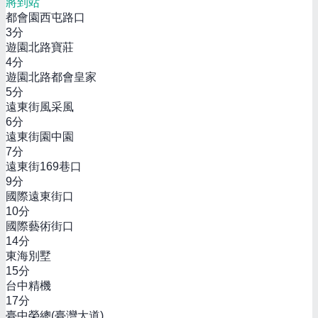
將到站
都會園西屯路口
3
分
遊園北路寶莊
4
分
遊園北路都會皇家
5
分
遠東街風采風
6
分
遠東街園中園
7
分
遠東街169巷口
9
分
國際遠東街口
10
分
國際藝術街口
14
分
東海別墅
15
分
台中精機
17
分
臺中榮總(臺灣大道)