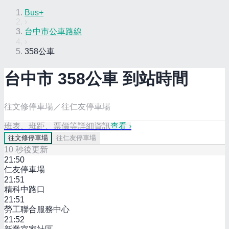
Bus+
›
台中市公車路線
›
358公車
台中市
358
公車 到站時間
往文修停車場／往仁友停車場
班表、班距、票價等詳細資訊
查看 ›
往
文修停車場
往
仁友停車場
10
秒後更新
21:50
仁友停車場
21:51
精科中路口
21:51
勞工聯合服務中心
21:52