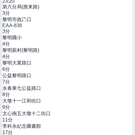
23:20
第六分局(惠來路)
3
分
黎明市政路口
EAA-838
3
分
黎明國小
4
分
黎明新村(黎明路)
4
分
黎明大業路口
6
分
公益黎明路口
7
分
永春東七公益路口
8
分
大墩十一江和街口
9
分
文心南五大墩十二街口
11
分
李科永紀念圖書館
17
分