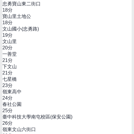
忠勇寶山東二街口
18
分
寶山里土地公
18
分
文山國小(忠勇路)
19
分
文山里
20
分
一善堂
21
分
下文山
21
分
七星橋
23
分
嶺東高中
24
分
春社公園
25
分
臺中科技大學南屯校區(保安公園)
26
分
嶺東文山六街口