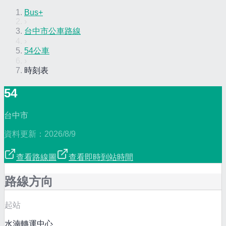
Bus+
›
台中市公車路線
›
54公車
›
時刻表
54
台中市
資料更新：
2026/8/9
查看路線圖
查看即時到站時間
路線方向
起站
水湳轉運中心