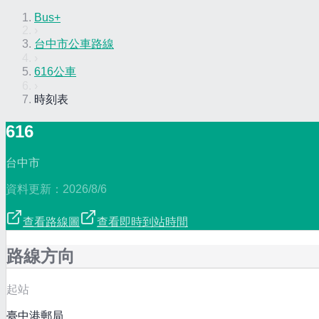
Bus+
›
台中市公車路線
›
616公車
›
時刻表
616
台中市
資料更新：
2026/8/6
查看路線圖
查看即時到站時間
路線方向
起站
臺中港郵局