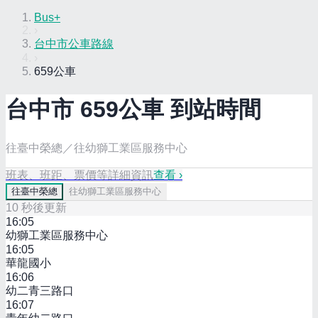
Bus+
›
台中市公車路線
›
659公車
台中市
659
公車 到站時間
往臺中榮總／往幼獅工業區服務中心
班表、班距、票價等詳細資訊
查看 ›
往
臺中榮總
往
幼獅工業區服務中心
10
秒後更新
16:05
幼獅工業區服務中心
16:05
華龍國小
16:06
幼二青三路口
16:07