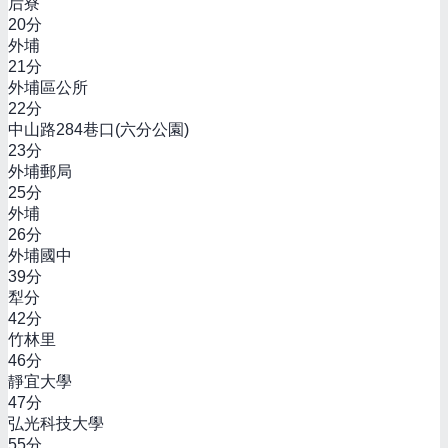
后寮
20
分
外埔
21
分
外埔區公所
22
分
中山路284巷口(六分公園)
23
分
外埔郵局
25
分
外埔
26
分
外埔國中
39
分
犁分
42
分
竹林里
46
分
靜宜大學
47
分
弘光科技大學
55
分