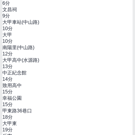
6
分
文昌祠
9
分
大甲車站(中山路)
10
分
大甲
10
分
南陽里(中山路)
12
分
大甲高中(水源路)
13
分
中正紀念館
14
分
致用高中
15
分
幸福公園
15
分
甲東路36巷口
18
分
大甲東
19
分