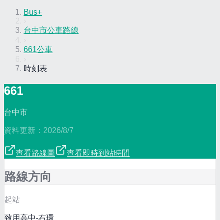
Bus+
›
台中市公車路線
›
661公車
›
時刻表
661
台中市
資料更新：
2026/8/7
查看路線圖
查看即時到站時間
路線方向
起站
致用高中-右環