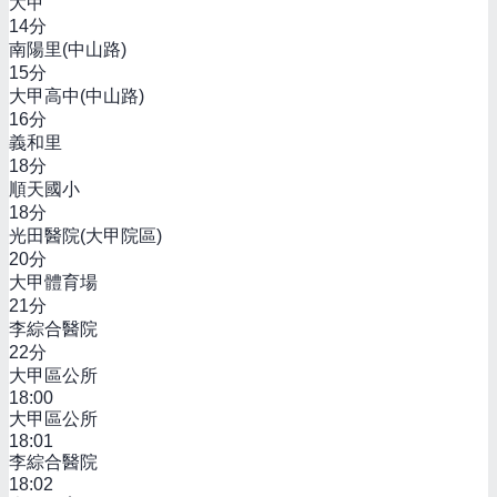
大甲
14
分
南陽里(中山路)
15
分
大甲高中(中山路)
16
分
義和里
18
分
順天國小
18
分
光田醫院(大甲院區)
20
分
大甲體育場
21
分
李綜合醫院
22
分
大甲區公所
18:00
大甲區公所
18:01
李綜合醫院
18:02