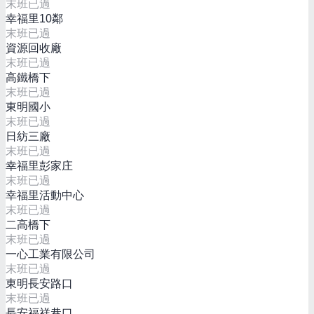
末班已過
幸福里10鄰
末班已過
資源回收廠
末班已過
高鐵橋下
末班已過
東明國小
末班已過
日紡三廠
末班已過
幸福里彭家庄
末班已過
幸福里活動中心
末班已過
二高橋下
末班已過
一心工業有限公司
末班已過
東明長安路口
末班已過
長安福祥巷口