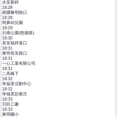
永安新村
18:28
經國黎明路口
18:28
明典幼兒園
18:29
日南公園(慈德路)
18:30
長安福祥巷口
18:31
東明長安路口
18:31
一心工業有限公司
18:31
二高橋下
18:32
幸福里活動中心
18:32
幸福里彭家庄
18:33
日紡三廠
18:33
東明國小