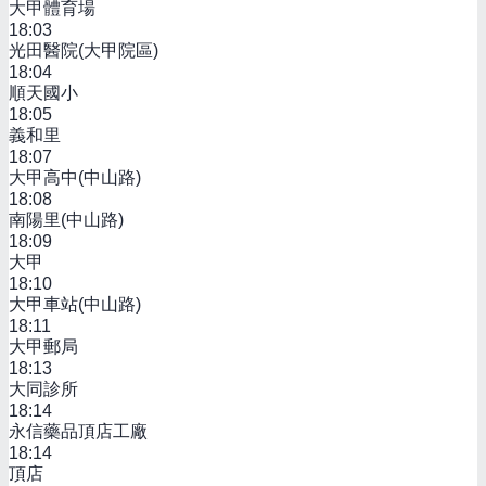
大甲體育場
18:03
光田醫院(大甲院區)
18:04
順天國小
18:05
義和里
18:07
大甲高中(中山路)
18:08
南陽里(中山路)
18:09
大甲
18:10
大甲車站(中山路)
18:11
大甲郵局
18:13
大同診所
18:14
永信藥品頂店工廠
18:14
頂店