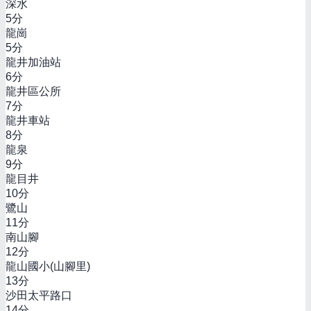
深水
5
分
龍崗
5
分
龍井加油站
6
分
龍井區公所
7
分
龍井車站
8
分
龍泉
9
分
龍目井
10
分
鷺山
11
分
南山腳
12
分
龍山國小(山腳里)
13
分
沙田太平路口
14
分