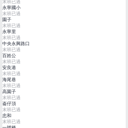
末班已過
永寧國小
末班已過
園子
末班已過
永寧里
末班已過
中央永興路口
末班已過
百姓公
末班已過
安良港
末班已過
海尾巷
末班已過
高園子
末班已過
崙仔頂
末班已過
忠和
末班已過
一號橋