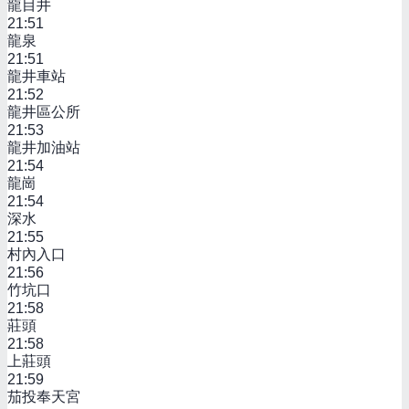
龍目井
21:51
龍泉
21:51
龍井車站
21:52
龍井區公所
21:53
龍井加油站
21:54
龍崗
21:54
深水
21:55
村內入口
21:56
竹坑口
21:58
莊頭
21:58
上莊頭
21:59
茄投奉天宮