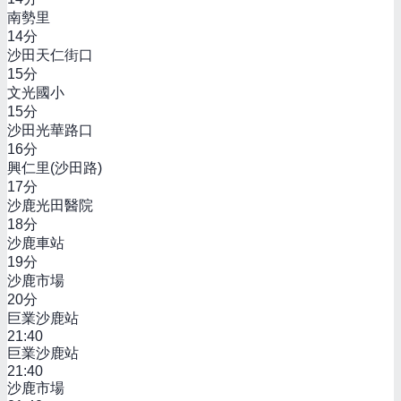
南勢里
14
分
沙田天仁街口
15
分
文光國小
15
分
沙田光華路口
16
分
興仁里(沙田路)
17
分
沙鹿光田醫院
18
分
沙鹿車站
19
分
沙鹿市場
20
分
巨業沙鹿站
21:40
巨業沙鹿站
21:40
沙鹿市場