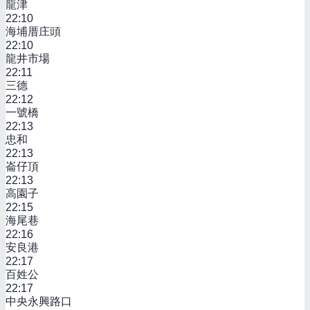
龍津
22:10
海埔厝庄頭
22:10
龍井市場
22:11
三德
22:12
一號橋
22:13
忠和
22:13
崙仔頂
22:13
高園子
22:15
海尾巷
22:16
安良港
22:17
百姓公
22:17
中央永興路口