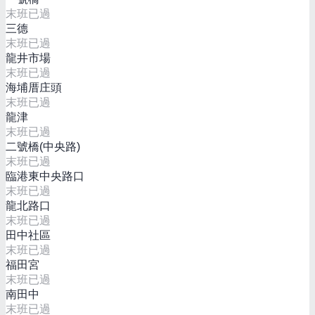
末班已過
三德
末班已過
龍井市場
末班已過
海埔厝庄頭
末班已過
龍津
末班已過
二號橋(中央路)
末班已過
臨港東中央路口
末班已過
龍北路口
末班已過
田中社區
末班已過
福田宮
末班已過
南田中
末班已過