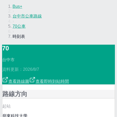
Bus+
›
台中市公車路線
›
70公車
›
時刻表
70
台中市
資料更新：
2026/8/7
查看路線圖
查看即時到站時間
路線方向
起站
嶺東科技大學