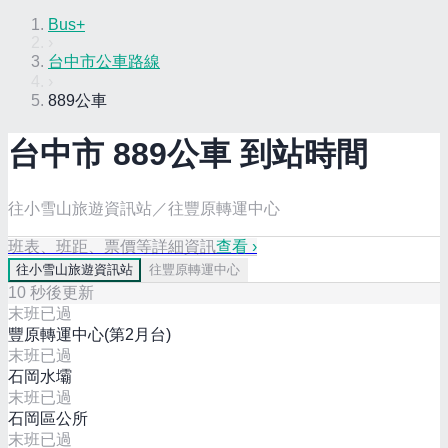
Bus+
›
台中市公車路線
›
889公車
台中市
889
公車 到站時間
往小雪山旅遊資訊站／往豐原轉運中心
班表、班距、票價等詳細資訊
查看 ›
往
小雪山旅遊資訊站
往
豐原轉運中心
10
秒後更新
末班已過
豐原轉運中心(第2月台)
末班已過
石岡水壩
末班已過
石岡區公所
末班已過