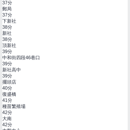
37
分
郵局
37
分
下新社
38
分
新社
38
分
頂新社
39
分
中和街四段46巷口
39
分
新社高中
39
分
擺頭店
40
分
復盛橋
41
分
種苗繁殖場
42
分
大南
42
分