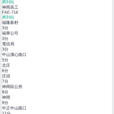
將到站
神岡高工
FAE-716
將到站
福隆新村
3
分
福華公司
3
分
電信局
3
分
中山溝心路口
5
分
北庄
6
分
庄頭
7
分
神岡區公所
8
分
神岡
9
分
中正中山路口
11
分