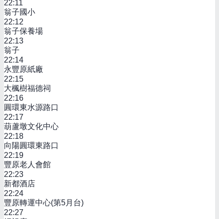
22:11
翁子國小
22:12
翁子保養場
22:13
翁子
22:14
永豐原紙廠
22:15
大楓樹福德祠
22:16
圓環東水源路口
22:17
葫蘆墩文化中心
22:18
向陽圓環東路口
22:19
豐原老人會館
22:23
新都酒店
22:24
豐原轉運中心(第5月台)
22:27