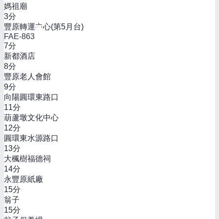
媽祖廟
3
分
豐原轉運中心(第5月台)
FAE-863
7
分
新都酒店
8
分
豐原老人會館
9
分
向陽圓環東路口
11
分
葫蘆墩文化中心
12
分
圓環東水源路口
13
分
大楓樹福德祠
14
分
永豐原紙廠
15
分
翁子
15
分