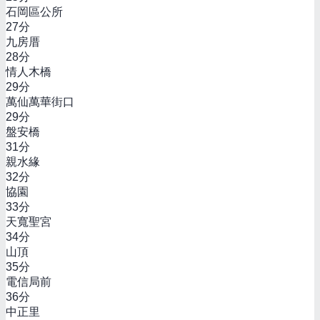
石岡區公所
27
分
九房厝
28
分
情人木橋
29
分
萬仙萬華街口
29
分
盤安橋
31
分
親水緣
32
分
協園
33
分
天寬聖宮
34
分
山頂
35
分
電信局前
36
分
中正里