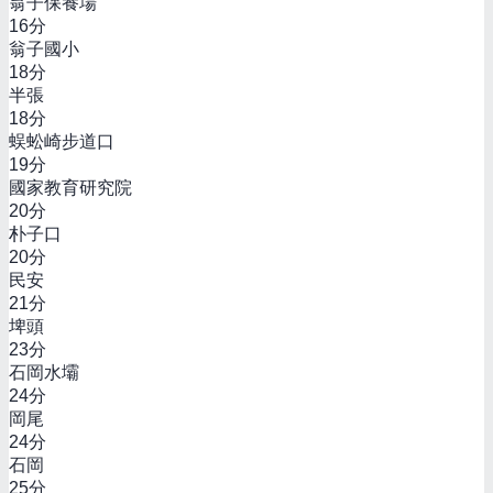
翁子保養場
16
分
翁子國小
18
分
半張
18
分
蜈蚣崎步道口
19
分
國家教育研究院
20
分
朴子口
20
分
民安
21
分
埤頭
23
分
石岡水壩
24
分
岡尾
24
分
石岡
25
分