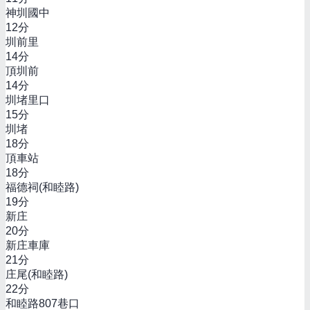
神圳國中
12
分
圳前里
14
分
頂圳前
14
分
圳堵里口
15
分
圳堵
18
分
頂車站
18
分
福德祠(和睦路)
19
分
新庄
20
分
新庄車庫
21
分
庄尾(和睦路)
22
分
和睦路807巷口