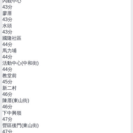
內觀中心
43
分
廖厝
43
分
水頭
43
分
國隆社區
44
分
馬力埔
44
分
活動中心(中和街)
44
分
教堂前
45
分
新二村
46
分
陳厝(東山街)
46
分
下中興嶺
47
分
營區後門(東山街)
47
分