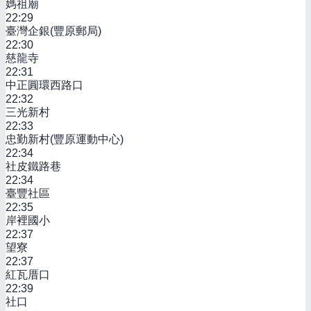
媽祖廟
22:29
臺灣企銀(豐原郵局)
22:30
慈龍寺
22:31
中正圓環西路口
22:32
三光新村
22:33
忠勤新村(豐原運動中心)
22:34
社皮鐵路巷
22:34
臺豐社區
22:35
岸裡國小
22:37
望寮
22:37
紅瓦厝口
22:39
社口