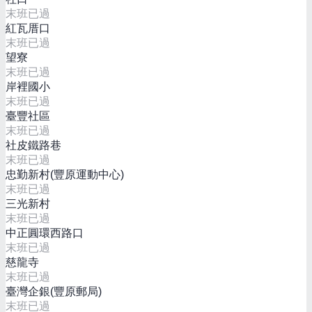
末班已過
紅瓦厝口
末班已過
望寮
末班已過
岸裡國小
末班已過
臺豐社區
末班已過
社皮鐵路巷
末班已過
忠勤新村(豐原運動中心)
末班已過
三光新村
末班已過
中正圓環西路口
末班已過
慈龍寺
末班已過
臺灣企銀(豐原郵局)
末班已過