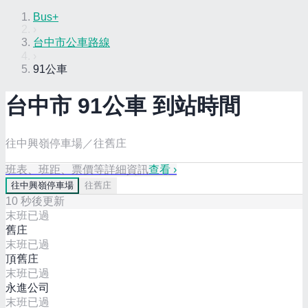
Bus+
›
台中市公車路線
›
91公車
台中市
91
公車 到站時間
往中興嶺停車場／往舊庄
班表、班距、票價等詳細資訊
查看 ›
往
中興嶺停車場
往
舊庄
10
秒後更新
末班已過
舊庄
末班已過
頂舊庄
末班已過
永進公司
末班已過