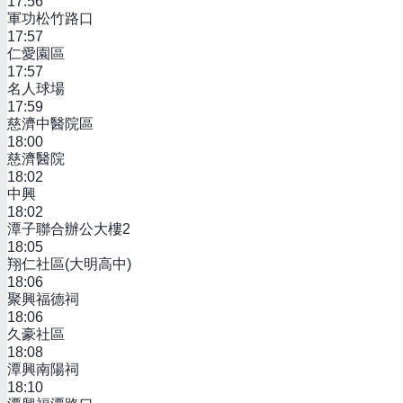
17:56
軍功松竹路口
17:57
仁愛園區
17:57
名人球場
17:59
慈濟中醫院區
18:00
慈濟醫院
18:02
中興
18:02
潭子聯合辦公大樓2
18:05
翔仁社區(大明高中)
18:06
聚興福德祠
18:06
久豪社區
18:08
潭興南陽祠
18:10