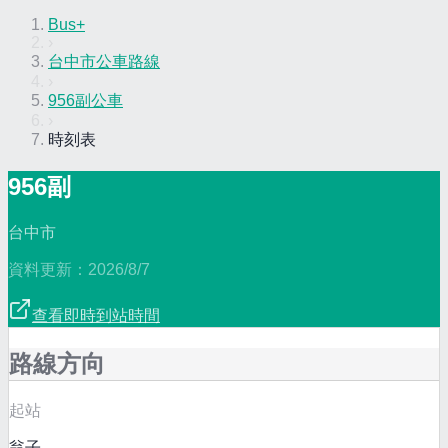
Bus+
›
台中市公車路線
›
956副公車
›
時刻表
956副
台中市
資料更新：
2026/8/7
查看即時到站時間
路線方向
起站
翁子