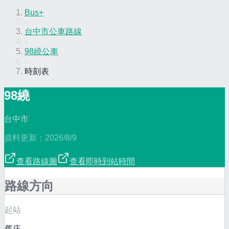
Bus+
›
台中市公車路線
›
98繞公車
›
時刻表
98繞
台中市
資料更新：
2026/8/9
查看路線圖
查看即時到站時間
路線方向
起站
舊庄