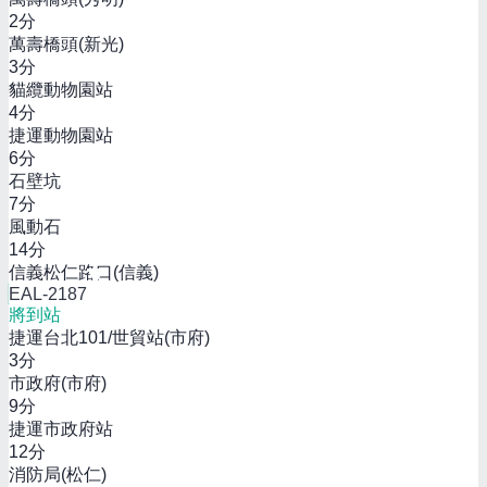
2
分
萬壽橋頭(新光)
3
分
貓纜動物園站
4
分
捷運動物園站
6
分
石壁坑
7
分
風動石
14
分
信義松仁路口(信義)
EAL-2187
將到站
捷運台北101/世貿站(市府)
3
分
市政府(市府)
9
分
捷運市政府站
12
分
消防局(松仁)