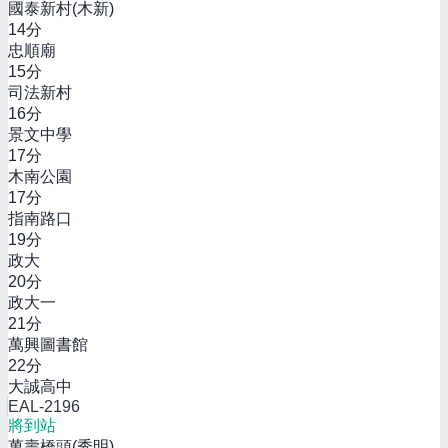
國泰新村(木新)
14
分
忠順廟
15
分
司法新村
16
分
景文中學
17
分
木南公園
17
分
指南路口
19
分
政大
20
分
政大一
21
分
萬興圖書館
22
分
大誠高中
EAL-2196
將到站
萬壽橋頭(秀明)