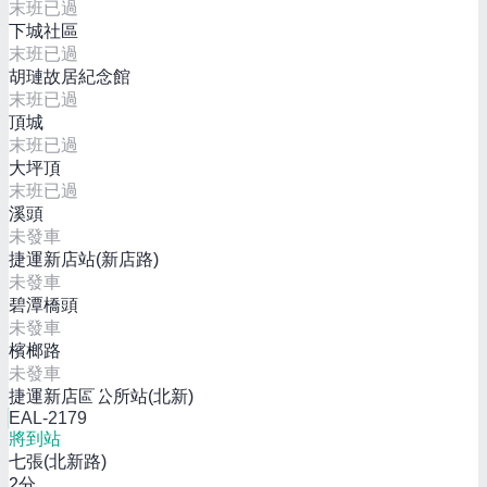
末班已過
下城社區
末班已過
胡璉故居紀念館
末班已過
頂城
末班已過
大坪頂
末班已過
溪頭
未發車
捷運新店站(新店路)
未發車
碧潭橋頭
未發車
檳榔路
未發車
捷運新店區公所站(北新)
EAL-2179
將到站
七張(北新路)
2
分