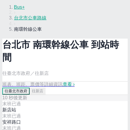
Bus+
›
台北市公車路線
›
南環幹線公車
台北市
南環幹線
公車 到站時
間
往臺北市政府／往新店
班表、班距、票價等詳細資訊
查看 ›
往
臺北市政府
往
新店
10
秒後更新
末班已過
新店站
末班已過
安祥路口
末班已過