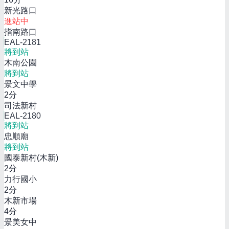
新光路口
進站中
指南路口
EAL-2181
將到站
木南公園
將到站
景文中學
2
分
司法新村
EAL-2180
將到站
忠順廟
將到站
國泰新村(木新)
2
分
力行國小
2
分
木新市場
4
分
景美女中