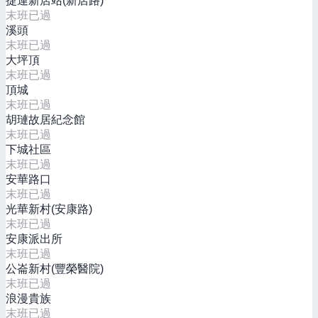
捷運新店站(新店路)
末班已過
溪頭
末班已過
大坪頂
末班已過
頂城
末班已過
胡璉故居紀念館
末班已過
下城社區
末班已過
安華路口
末班已過
光華新村(安康路)
末班已過
安康派出所
末班已過
公崙新村(豐榮醫院)
末班已過
浪漫貴族
末班已過