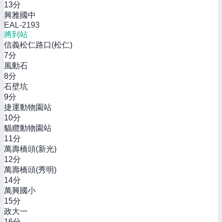
13
分
興雅國中
EAL-2193
將到站
信義松仁路口(松仁)
7
分
風動石
8
分
石壁坑
9
分
捷運動物園站
10
分
貓纜動物園站
11
分
萬壽橋頭(新光)
12
分
萬壽橋頭(秀明)
14
分
萬興國小
15
分
政大一
16
分