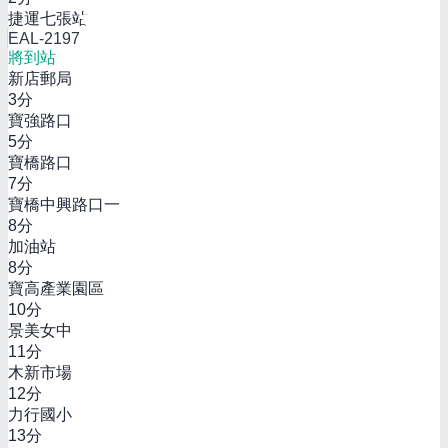
捷運七張站
EAL-2197
將到站
新店郵局
3
分
寶強路口
5
分
寶橋路口
7
分
寶橋中興路口一
8
分
加油站
8
分
寶高產業園區
10
分
景美女中
11
分
木新市場
12
分
力行國小
13
分