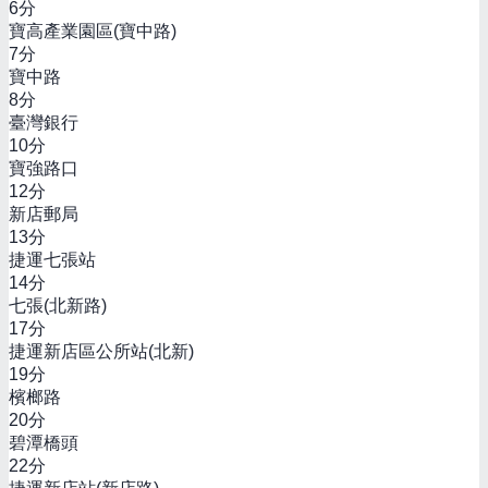
6
分
寶高產業園區(寶中路)
7
分
寶中路
8
分
臺灣銀行
10
分
寶強路口
12
分
新店郵局
13
分
捷運七張站
14
分
七張(北新路)
17
分
捷運新店區公所站(北新)
19
分
檳榔路
20
分
碧潭橋頭
22
分