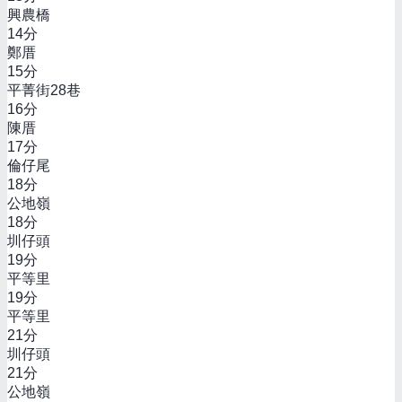
興農橋
14
分
鄭厝
15
分
平菁街28巷
16
分
陳厝
17
分
倫仔尾
18
分
公地嶺
18
分
圳仔頭
19
分
平等里
19
分
平等里
21
分
圳仔頭
21
分
公地嶺