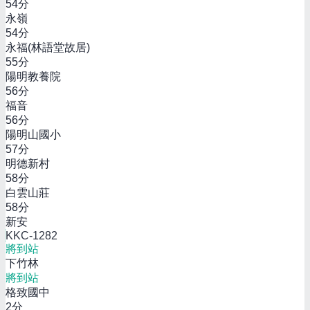
54
分
永嶺
54
分
永福(林語堂故居)
55
分
陽明教養院
56
分
福音
56
分
陽明山國小
57
分
明德新村
58
分
白雲山莊
58
分
新安
KKC-1282
將到站
下竹林
將到站
格致國中
2
分