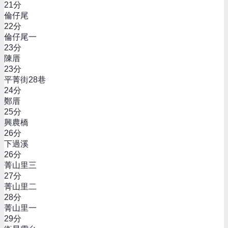
21
分
倫仔尾
22
分
倫仔尾一
23
分
陳厝
23
分
平菁街28巷
24
分
鄭厝
25
分
興農橋
26
分
下過溪
26
分
菁山里三
27
分
菁山里二
28
分
菁山里一
29
分