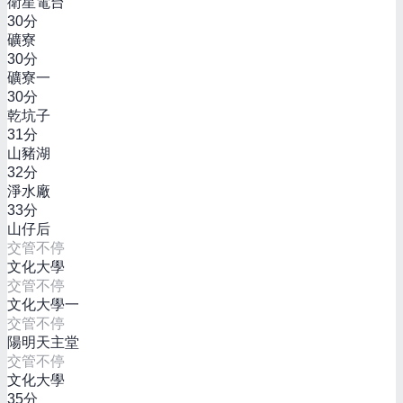
衛星電台
30
分
礦寮
30
分
礦寮一
30
分
乾坑子
31
分
山豬湖
32
分
淨水廠
33
分
山仔后
交管不停
文化大學
交管不停
文化大學一
交管不停
陽明天主堂
交管不停
文化大學
35
分