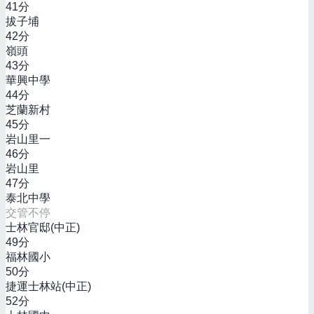
41
分
拔子埔
42
分
嶺頭
43
分
華興中學
44
分
芝蘭新村
45
分
岩山里一
46
分
岩山里
47
分
泰北中學
交管不停
士林官邸(中正)
49
分
福林國小
50
分
捷運士林站(中正)
52
分