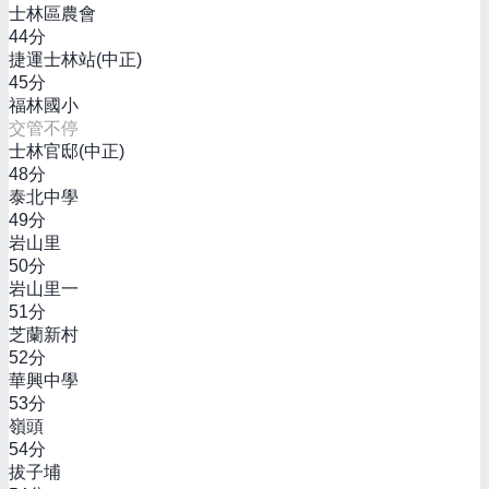
士林區農會
44
分
捷運士林站(中正)
45
分
福林國小
交管不停
士林官邸(中正)
48
分
泰北中學
49
分
岩山里
50
分
岩山里一
51
分
芝蘭新村
52
分
華興中學
53
分
嶺頭
54
分
拔子埔