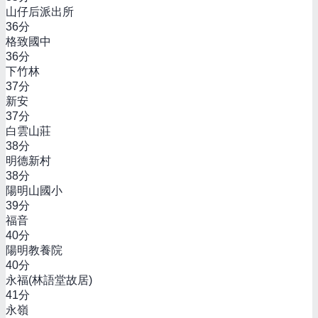
山仔后派出所
36
分
格致國中
36
分
下竹林
37
分
新安
37
分
白雲山莊
38
分
明德新村
38
分
陽明山國小
39
分
福音
40
分
陽明教養院
40
分
永福(林語堂故居)
41
分
永嶺