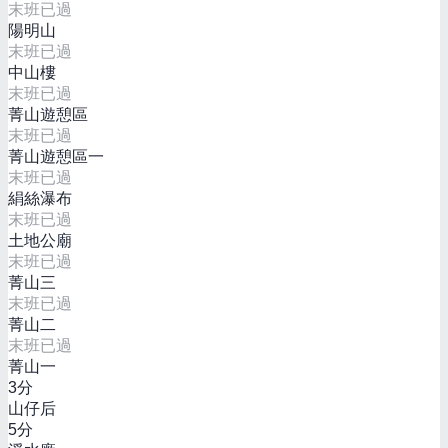
末班已過
陽明山
末班已過
中山樓
末班已過
菁山遊憩區
末班已過
菁山遊憩區一
末班已過
絹絲瀑布
末班已過
土地公廟
末班已過
菁山三
末班已過
菁山二
末班已過
菁山一
3
分
山仔后
5
分