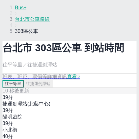
Bus+
›
台北市公車路線
›
303區公車
台北市
303區
公車 到站時間
往平等里／往捷運劍潭站
班表、班距、票價等詳細資訊
查看 ›
往
平等里
往
捷運劍潭站
10
秒後更新
39
分
捷運劍潭站(北藝中心)
39
分
陽明戲院
39
分
小北街
40
分