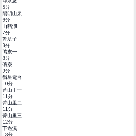
淨水廠
5
分
陽明山泉
6
分
山豬湖
7
分
乾坑子
8
分
礦寮一
8
分
礦寮
9
分
衛星電台
10
分
菁山里一
11
分
菁山里二
11
分
菁山里三
12
分
下過溪
13
分