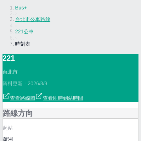
Bus+
›
台北市公車路線
›
221公車
›
時刻表
221
台北市
資料更新：
2026/8/9
查看路線圖
查看即時到站時間
路線方向
起站
蘆洲