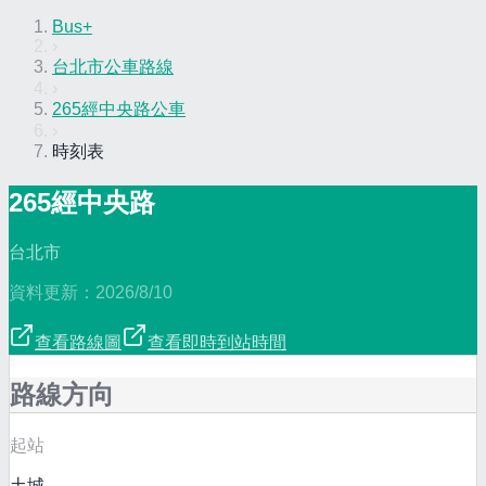
Bus+
›
台北市公車路線
›
265經中央路公車
›
時刻表
265經中央路
台北市
資料更新：
2026/8/10
查看路線圖
查看即時到站時間
路線方向
起站
土城