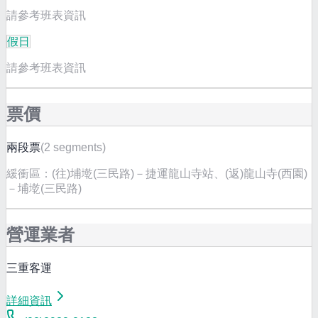
請參考班表資訊
假日
請參考班表資訊
票價
兩段票
(
2 segments
)
緩衝區：
(往)埔墘(三民路)－捷運龍山寺站、(返)龍山寺(西園)
－埔墘(三民路)
營運業者
三重客運
詳細資訊