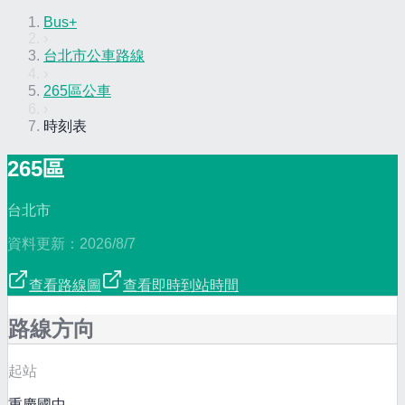
Bus+
›
台北市公車路線
›
265區公車
›
時刻表
265區
台北市
資料更新：
2026/8/7
查看路線圖
查看即時到站時間
路線方向
起站
重慶國中