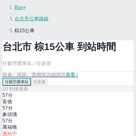
Bus+
›
台北市公車路線
›
棕15公車
台北市
棕15
公車 到站時間
往貓空纜車站／往富德
班表、班距、票價等詳細資訊
查看 ›
往
貓空纜車站
往
富德
10
秒後更新
57
分
富德
57
分
象頭埔
57
分
萬福橋
進站中