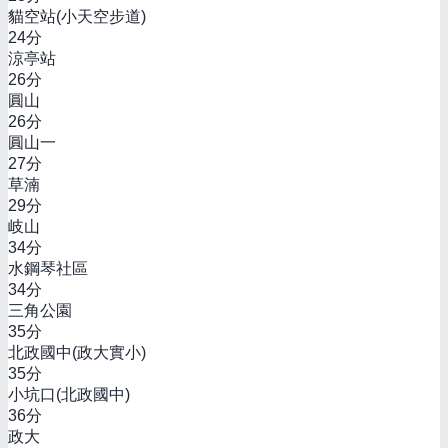
貓空站(小天空步道)
24
分
涼亭站
26
分
圓山
26
分
圓山一
27
分
草湳
29
分
岐山
34
分
水鋼琴社區
34
分
三角公園
35
分
北政國中(政大實小)
35
分
小坑口(北政國中)
36
分
政大