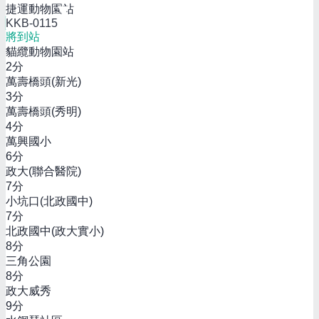
捷運動物園站
KKB-0115
將到站
貓纜動物園站
2
分
萬壽橋頭(新光)
3
分
萬壽橋頭(秀明)
4
分
萬興國小
6
分
政大(聯合醫院)
7
分
小坑口(北政國中)
7
分
北政國中(政大實小)
8
分
三角公園
8
分
政大威秀
9
分