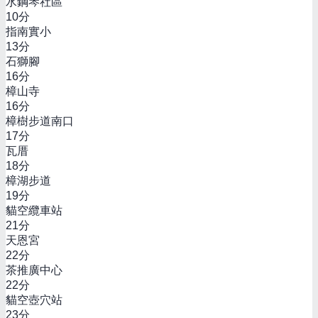
水鋼琴社區
10
分
指南實小
13
分
石獅腳
16
分
樟山寺
16
分
樟樹步道南口
17
分
瓦厝
18
分
樟湖步道
19
分
貓空纜車站
21
分
天恩宮
22
分
茶推廣中心
22
分
貓空壺穴站
23
分