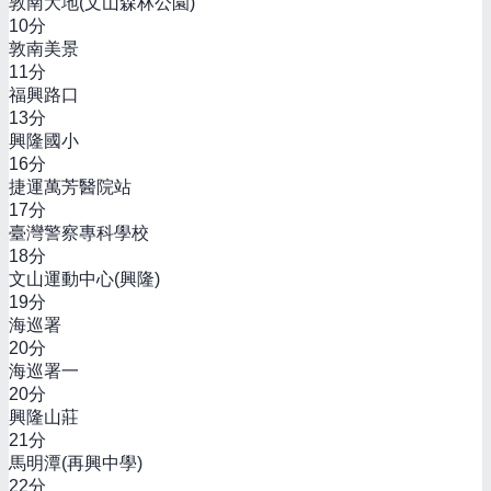
敦南大地(文山森林公園)
10
分
敦南美景
11
分
福興路口
13
分
興隆國小
16
分
捷運萬芳醫院站
17
分
臺灣警察專科學校
18
分
文山運動中心(興隆)
19
分
海巡署
20
分
海巡署一
20
分
興隆山莊
21
分
馬明潭(再興中學)
22
分