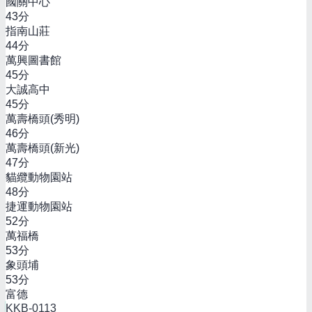
國關中心
43
分
指南山莊
44
分
萬興圖書館
45
分
大誠高中
45
分
萬壽橋頭(秀明)
46
分
萬壽橋頭(新光)
47
分
貓纜動物園站
48
分
捷運動物園站
52
分
萬福橋
53
分
象頭埔
53
分
富德
KKB-0113