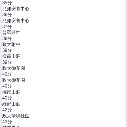
35
分
兆如安養中心
36
分
兆如安養中心
37
分
普羅旺世
38
分
政大附中
39
分
棲霞山莊
39
分
政大御花園
40
分
政大御花園
40
分
棲霞山莊
40
分
綠野山莊
42
分
政大清境社區
43
分