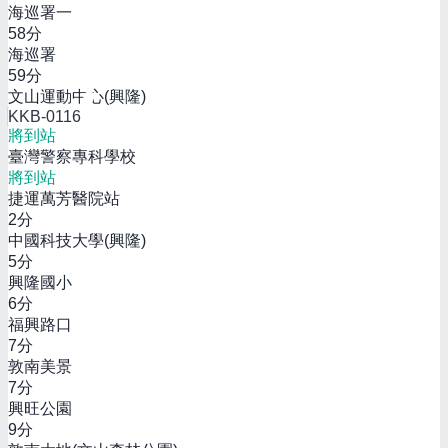
海巡署一
58
分
海巡署
59
分
文山運動中心(興隆)
KKB-0116
將到站
臺灣警察專科學校
將到站
捷運萬芳醫院站
2
分
中國科技大學(興隆)
5
分
興隆國小
6
分
福興路口
7
分
敦南美景
7
分
興旺公園
9
分