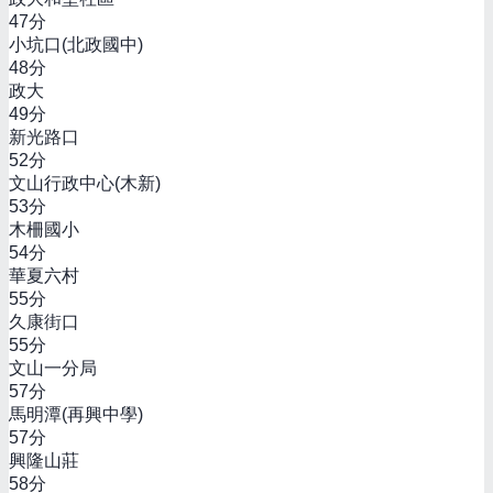
47
分
小坑口(北政國中)
48
分
政大
49
分
新光路口
52
分
文山行政中心(木新)
53
分
木柵國小
54
分
華夏六村
55
分
久康街口
55
分
文山一分局
57
分
馬明潭(再興中學)
57
分
興隆山莊
58
分