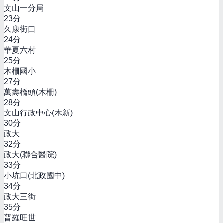
文山一分局
23
分
久康街口
24
分
華夏六村
25
分
木柵國小
27
分
萬壽橋頭(木柵)
28
分
文山行政中心(木新)
30
分
政大
32
分
政大(聯合醫院)
33
分
小坑口(北政國中)
34
分
政大三街
35
分
普羅旺世