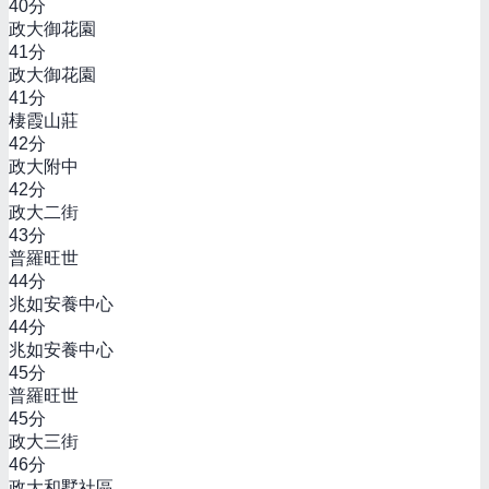
40
分
政大御花園
41
分
政大御花園
41
分
棲霞山莊
42
分
政大附中
42
分
政大二街
43
分
普羅旺世
44
分
兆如安養中心
44
分
兆如安養中心
45
分
普羅旺世
45
分
政大三街
46
分
政大和墅社區