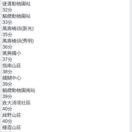
捷運動物園站
32
分
貓纜動物園站
33
分
萬壽橋頭(新光)
35
分
萬壽橋頭(秀明)
36
分
萬興國小
37
分
指南山莊
38
分
國關中心
39
分
貓纜動物園南站
39
分
政大清境社區
40
分
綠野山莊
40
分
棲霞山莊