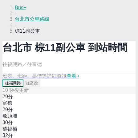
Bus+
›
台北市公車路線
›
棕11副公車
台北市
棕11副
公車 到站時間
往福興路／往富德
班表、班距、票價等詳細資訊
查看 ›
往
福興路
往
富德
10
秒後更新
29
分
富德
29
分
象頭埔
30
分
萬福橋
32
分