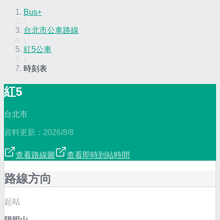
Bus+
›
台北市公車路線
›
紅5公車
›
時刻表
紅5
台北市
資料更新：
2026/8/8
查看路線圖
查看即時到站時間
路線方向
起站
陽明山