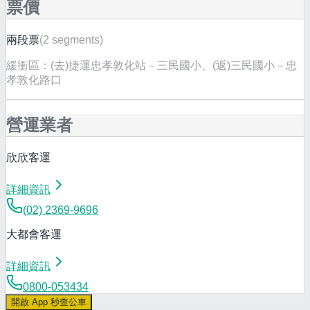
票價
兩段票
(
2 segments
)
緩衝區：
(去)捷運忠孝敦化站－三民國小、(返)三民國小－忠
孝敦化路口
營運業者
欣欣客運
詳細資訊
(02) 2369-9696
大都會客運
詳細資訊
0800-053434
開啟 App 秒查公車