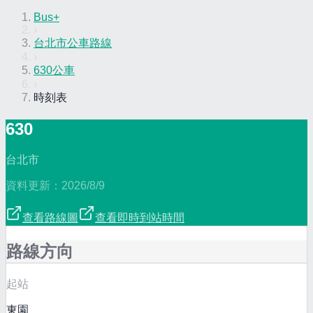
Bus+
›
台北市公車路線
›
630公車
›
時刻表
630
台北市
資料更新：
2026/8/9
查看路線圖
查看即時到站時間
路線方向
起站
東園