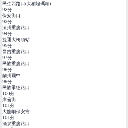
民生西路口(大稻埕碼頭)
92
分
保安街口
93
分
涼州重慶路口
94
分
捷運大橋頭站
95
分
昌吉重慶路口
97
分
民族重慶路口
98
分
蘭州國中
99
分
民族承德路口
100
分
庫倫街
101
分
大龍峒保安宮
101
分
酒泉重慶路口