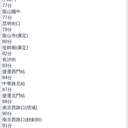
77
分
龍山國中
77
分
昆明街口
79
分
龍山寺(康定)
80
分
祖師廟(康定)
82
分
長沙街
83
分
捷運西門站
84
分
中華路北站
87
分
捷運北門站
88
分
南京西路口(塔城)
90
分
南京西路口(鈕釦街)
91
分