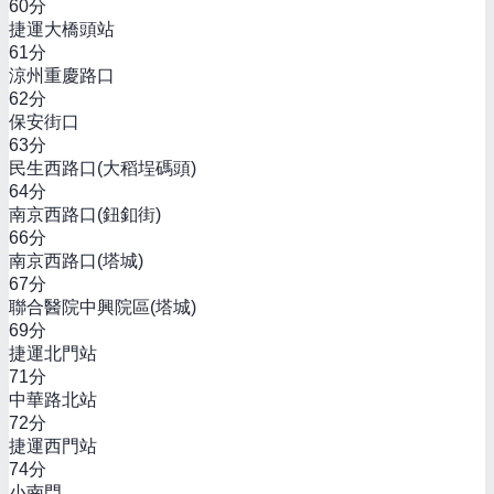
60
分
捷運大橋頭站
61
分
涼州重慶路口
62
分
保安街口
63
分
民生西路口(大稻埕碼頭)
64
分
南京西路口(鈕釦街)
66
分
南京西路口(塔城)
67
分
聯合醫院中興院區(塔城)
69
分
捷運北門站
71
分
中華路北站
72
分
捷運西門站
74
分
小南門