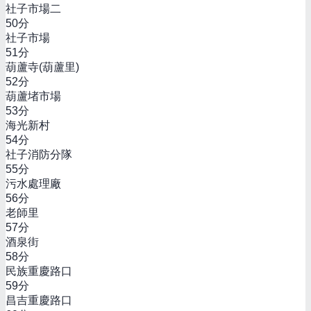
社子市場二
50
分
社子市場
51
分
葫蘆寺(葫蘆里)
52
分
葫蘆堵市場
53
分
海光新村
54
分
社子消防分隊
55
分
污水處理廠
56
分
老師里
57
分
酒泉街
58
分
民族重慶路口
59
分
昌吉重慶路口