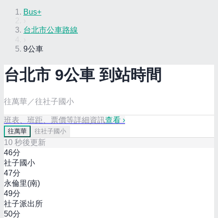
Bus+
›
台北市公車路線
›
9公車
台北市
9
公車 到站時間
往萬華／往社子國小
班表、班距、票價等詳細資訊
查看 ›
往
萬華
往
社子國小
10
秒後更新
46
分
社子國小
47
分
永倫里(南)
49
分
社子派出所
50
分