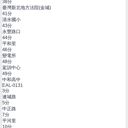
38
分
臺灣新北地方法院(金城)
41
分
清水國小
43
分
永豐路口
44
分
平和里
46
分
變電所
48
分
駕訓中心
49
分
中和高中
EAL-0131
3
分
連城路
5
分
中正路
7
分
平河里
10
分