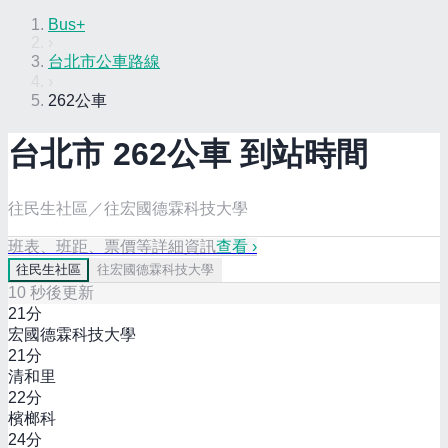
Bus+
›
台北市公車路線
›
262公車
台北市
262
公車 到站時間
往民生社區／往宏國德霖科技大學
班表、班距、票價等詳細資訊
查看 ›
往
民生社區
往
宏國德霖科技大學
10
秒後更新
21
分
宏國德霖科技大學
21
分
清和里
22
分
檳榔科
24
分