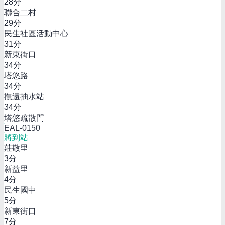
28
分
聯合二村
29
分
民生社區活動中心
31
分
新東街口
34
分
塔悠路
34
分
撫遠抽水站
34
分
塔悠疏散門
EAL-0150
將到站
莊敬里
3
分
新益里
4
分
民生國中
5
分
新東街口
7
分