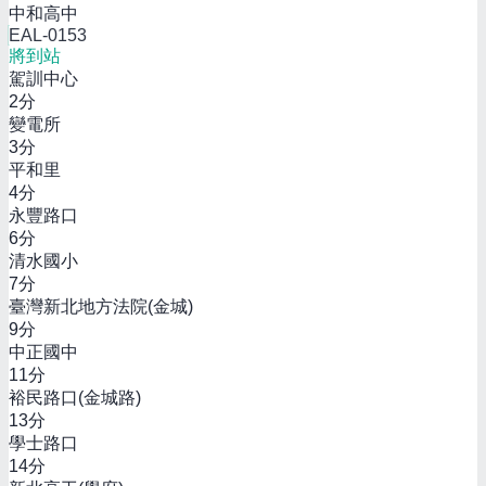
中和高中
EAL-0153
將到站
駕訓中心
2
分
變電所
3
分
平和里
4
分
永豐路口
6
分
清水國小
7
分
臺灣新北地方法院(金城)
9
分
中正國中
11
分
裕民路口(金城路)
13
分
學士路口
14
分