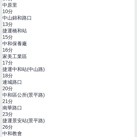
中原里
10
分
中山錦和路口
13
分
捷運橋和站
15
分
中和保養廠
16
分
家美工業區
17
分
捷運中和站(中山路)
18
分
連城路口
20
分
中和區公所(景平路)
21
分
南華路口
23
分
捷運景安站(景平路)
26
分
中和教會