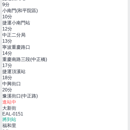
9
分
小南門(和平院區)
10
分
捷運小南門站
12
分
中正二分局
13
分
寧波重慶路口
14
分
重慶南路三段(中正橋)
17
分
捷運頂溪站
18
分
中興街口
20
分
豫溪街口(中正路)
進站中
大新街
EAL-0151
將到站
福和里