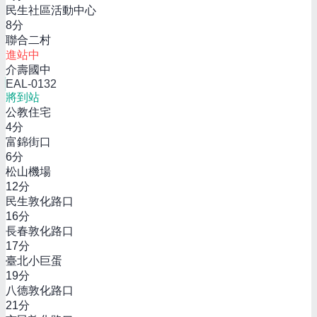
民生社區活動中心
8
分
聯合二村
進站中
介壽國中
EAL-0132
將到站
公教住宅
4
分
富錦街口
6
分
松山機場
12
分
民生敦化路口
16
分
長春敦化路口
17
分
臺北小巨蛋
19
分
八德敦化路口
21
分