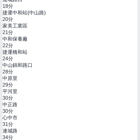
18
分
捷運中和站(中山路)
20
分
家美工業區
21
分
中和保養廠
22
分
捷運橋和站
24
分
中山錦和路口
28
分
中原里
29
分
平河里
30
分
中正路
30
分
心中市
31
分
連城路
34
分