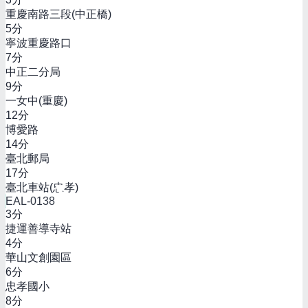
重慶南路三段(中正橋)
5
分
寧波重慶路口
7
分
中正二分局
9
分
一女中(重慶)
12
分
博愛路
14
分
臺北郵局
17
分
臺北車站(忠孝)
EAL-0138
3
分
捷運善導寺站
4
分
華山文創園區
6
分
忠孝國小
8
分