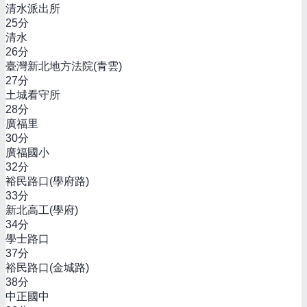
清水派出所
25
分
清水
26
分
臺灣新北地方法院(青雲)
27
分
土城看守所
28
分
廣福里
30
分
廣福國小
32
分
裕民路口(學府路)
33
分
新北高工(學府)
34
分
學士路口
37
分
裕民路口(金城路)
38
分
中正國中