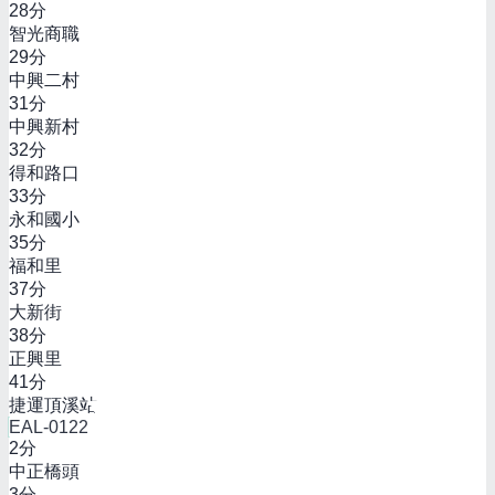
28
分
智光商職
29
分
中興二村
31
分
中興新村
32
分
得和路口
33
分
永和國小
35
分
福和里
37
分
大新街
38
分
正興里
41
分
捷運頂溪站
EAL-0122
2
分
中正橋頭
3
分