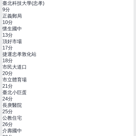
臺北科技大學(忠孝)
9
分
正義郵局
10
分
懷生國中
13
分
頂好市場
17
分
捷運忠孝敦化站
18
分
市民大道口
20
分
市立體育場
21
分
臺北小巨蛋
24
分
長庚醫院
25
分
公教住宅
26
分
介壽國中