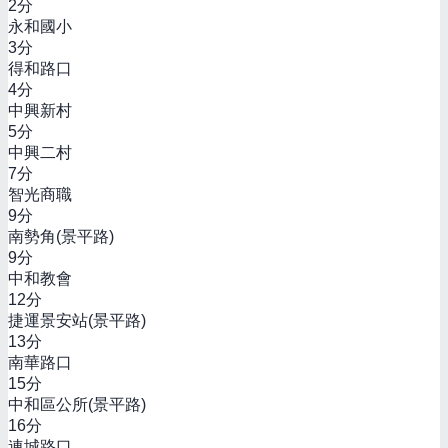
2
分
永和國小
3
分
得和路口
4
分
中興新村
5
分
中興二村
7
分
智光商職
9
分
南勢角(景平路)
9
分
中和教會
12
分
捷運景安站(景平路)
13
分
南華路口
15
分
中和區公所(景平路)
16
分
連城路口