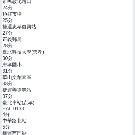
市民敦化路口
24
分
頂好市場
25
分
捷運忠孝復興站
27
分
正義郵局
28
分
臺北科技大學(忠孝)
30
分
忠孝國小
31
分
華山文創園區
33
分
捷運善導寺站
37
分
臺北車站(忠孝)
EAL-0133
4
分
中華路北站
5
分
捷運西門站