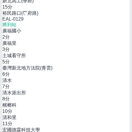
新北高工(學府)
15
分
裕民路口(學府路)
EAL-0129
將到站
廣福國小
2
分
廣福里
3
分
土城看守所
5
分
臺灣新北地方法院(青雲)
6
分
清水
7
分
清水派出所
8
分
檳榔科
10
分
清和里
11
分
宏國德霖科技大學