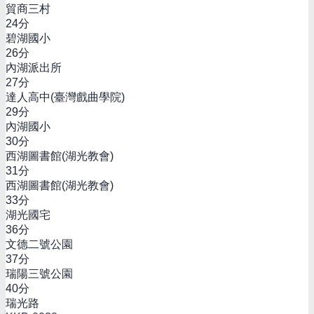
貿商三村
24
分
碧湖國小
26
分
內湖派出所
27
分
達人高中(臺灣戲曲學院)
29
分
內湖國小
30
分
西湖圖書館(湖光教會)
31
分
西湖圖書館(湖光教會)
33
分
湖光國宅
36
分
文德二號公園
37
分
瑞陽三號公園
40
分
瑞光路