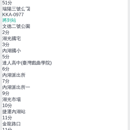
51
分
瑞陽三號公園
KKA-0977
將到站
文德二號公園
2
分
湖光國宅
3
分
內湖國小
5
分
達人高中(臺灣戲曲學院)
6
分
內湖派出所
7
分
內湖派出所一
9
分
湖光市場
10
分
捷運內湖站
11
分
金龍路口
11
分