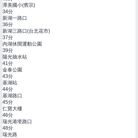
潭美國小(舊宗)
34
分
新湖一路口
36
分
新湖三路口(台北花市)
37
分
內湖休閒運動公園
39
分
陽光抽水站
41
分
金泰公園
43
分
基湖站
44
分
基湖路口
45
分
仁寶大樓
46
分
瑞光港墘路口
48
分
瑞光路