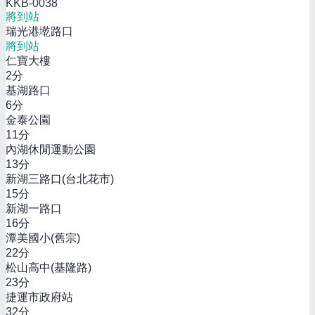
KKB-0038
將到站
瑞光港墘路口
將到站
仁寶大樓
2
分
基湖路口
6
分
金泰公園
11
分
內湖休閒運動公園
13
分
新湖三路口(台北花市)
15
分
新湖一路口
16
分
潭美國小(舊宗)
22
分
松山高中(基隆路)
23
分
捷運市政府站
32
分