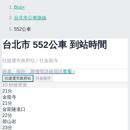
Bus+
›
台北市公車路線
›
552公車
台北市
552
公車 到站時間
往捷運市政府站／往金龍寺
班表、班距、票價等詳細資訊
查看 ›
往
捷運市政府站
往
金龍寺
10
秒後更新
21
分
金龍寺
21
分
金龍隧道口
22
分
碧山岩
23
分