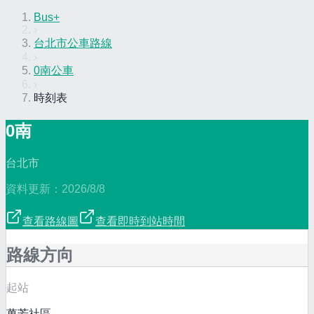
Bus+
›
台北市公車路線
›
0南公車
›
時刻表
0南
台北市
資料更新：
2026/8/8
查看路線圖
查看即時到站時間
路線方向
起站
萬芳社區