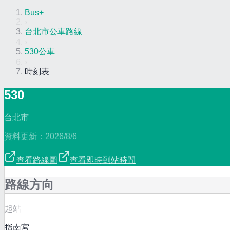
Bus+
›
台北市公車路線
›
530公車
›
時刻表
530
台北市
資料更新：
2026/8/6
查看路線圖
查看即時到站時間
路線方向
起站
指南宮