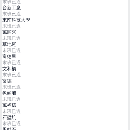
末班已過
台新工廠
末班已過
東南科技大學
末班已過
萬順寮
末班已過
草地尾
末班已過
富德里
末班已過
文和橋
末班已過
富德
末班已過
象頭埔
末班已過
萬福橋
末班已過
石壁坑
末班已過
風動石