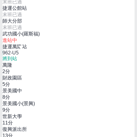
末班已過
捷運公館站
末班已過
師大分部
末班已過
武功國小(羅斯福)
進站中
捷運萬隆站
962-U5
將到站
萬隆
2
分
財政園區
5
分
景美國中
8
分
景美國小(景興)
9
分
世新大學
11
分
復興派出所
13
分