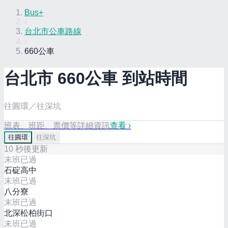
Bus+
›
台北市公車路線
›
660公車
台北市
660
公車 到站時間
往圓環／往深坑
班表、班距、票價等詳細資訊
查看 ›
往
圓環
往
深坑
10
秒後更新
末班已過
石碇高中
末班已過
八分寮
末班已過
北深松柏街口
末班已過