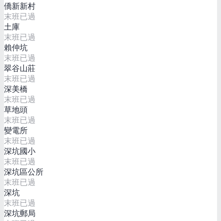
僑新新村
末班已過
土庫
末班已過
賴仲坑
末班已過
翠谷山莊
末班已過
深美橋
末班已過
草地頭
末班已過
變電所
末班已過
深坑國小
末班已過
深坑區公所
末班已過
深坑
末班已過
深坑郵局