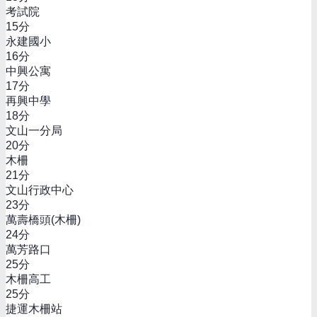
考試院
15
分
永建國小
16
分
中興公寓
17
分
再興中學
18
分
文山一分局
20
分
木柵
21
分
文山行政中心
23
分
萬壽橋頭(木柵)
24
分
萬芳路口
25
分
木柵高工
25
分
捷運木柵站