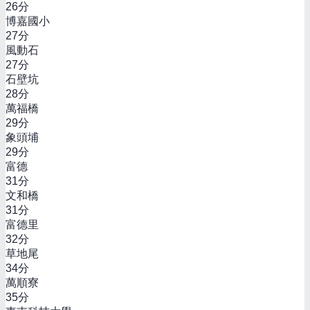
26
分
博嘉國小
27
分
風動石
27
分
石壁坑
28
分
萬福橋
29
分
象頭埔
29
分
富德
31
分
文和橋
31
分
富德里
32
分
草地尾
34
分
萬順寮
35
分