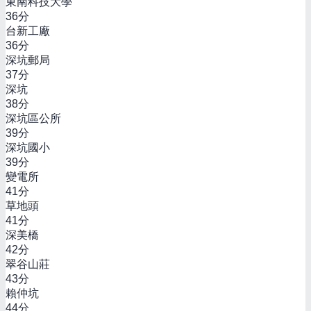
東南科技大學
36
分
台新工廠
36
分
深坑郵局
37
分
深坑
38
分
深坑區公所
39
分
深坑國小
39
分
變電所
41
分
草地頭
41
分
深美橋
42
分
翠谷山莊
43
分
賴仲坑
44
分