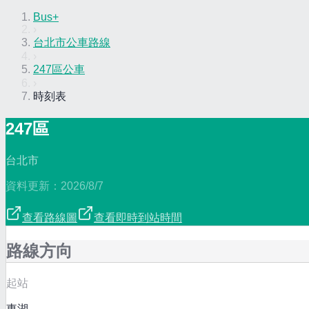
Bus+
›
台北市公車路線
›
247區公車
›
時刻表
247區
台北市
資料更新：
2026/8/7
查看路線圖
查看即時到站時間
路線方向
起站
東湖