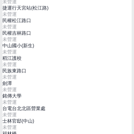
未營運
捷運行天宮站(松江路)
未營運
民權松江路口
未營運
民權吉林路口
未營運
中山國小(新生)
未營運
稻江護校
未營運
民族東路口
未營運
劍潭
未營運
銘傳大學
未營運
台電台北北區營業處
未營運
士林官邸(中山)
未營運
福林橋