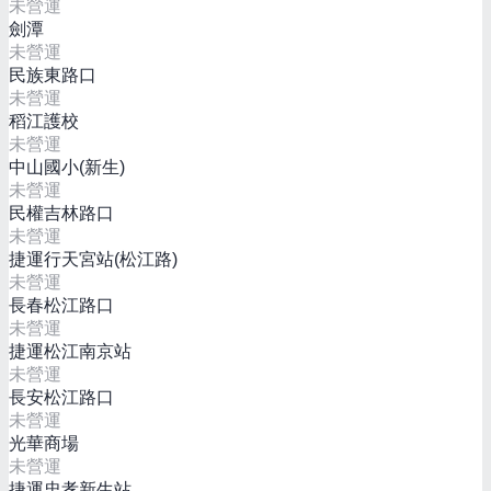
未營運
劍潭
未營運
民族東路口
未營運
稻江護校
未營運
中山國小(新生)
未營運
民權吉林路口
未營運
捷運行天宮站(松江路)
未營運
長春松江路口
未營運
捷運松江南京站
未營運
長安松江路口
未營運
光華商場
未營運
捷運忠孝新生站