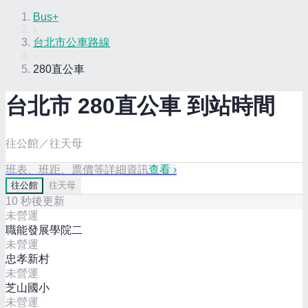
Bus+
›
台北市公車路線
›
280直公車
台北市
280直
公車 到站時間
往公館／往天母
班表、班距、票價等詳細資訊
查看 ›
往
公館
往
天母
10
秒後更新
未營運
職能發展學院二
未營運
忠孝新村
未營運
芝山國小
未營運