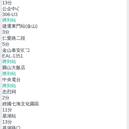
13
分
公企中心
306-U3
將到站
捷運東門站(金山)
3
分
仁愛路二段
5
分
金山泰安街口
EAL-1351
將到站
圓山大飯店
將到站
中央電台
將到站
忠烈祠
2
分
經國七海文化園區
11
分
基湖站
13
分
基湖路口