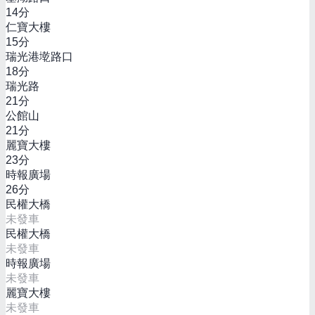
14
分
仁寶大樓
15
分
瑞光港墘路口
18
分
瑞光路
21
分
公館山
21
分
麗寶大樓
23
分
時報廣場
26
分
民權大橋
未發車
民權大橋
未發車
時報廣場
未發車
麗寶大樓
未發車