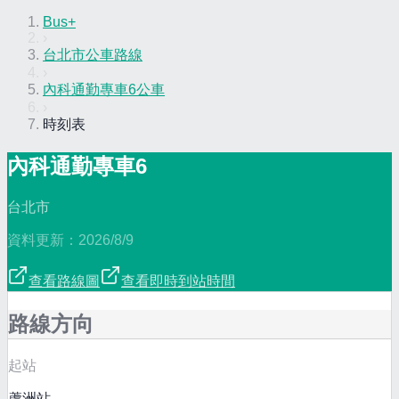
Bus+
›
台北市公車路線
›
內科通勤專車6公車
›
時刻表
內科通勤專車6
台北市
資料更新：
2026/8/9
查看路線圖
查看即時到站時間
路線方向
起站
蘆洲站