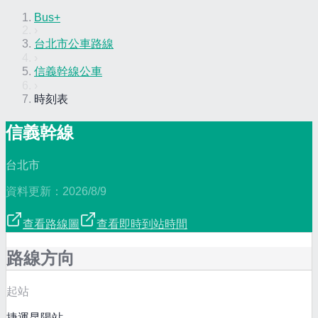
Bus+
›
台北市公車路線
›
信義幹線公車
›
時刻表
信義幹線
台北市
資料更新：
2026/8/9
查看路線圖
查看即時到站時間
路線方向
起站
捷運昆陽站