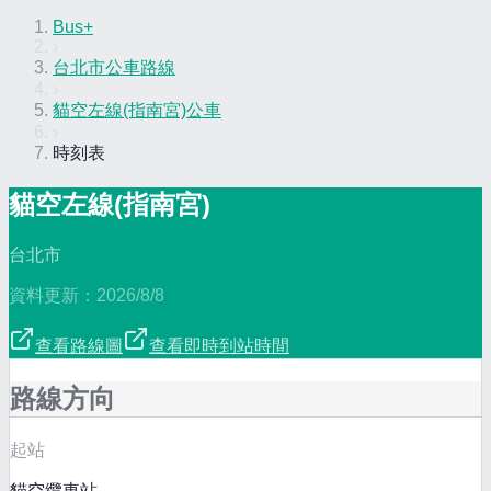
Bus+
›
台北市公車路線
›
貓空左線(指南宮)公車
›
時刻表
貓空左線(指南宮)
台北市
資料更新：
2026/8/8
查看路線圖
查看即時到站時間
路線方向
起站
貓空纜車站