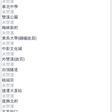
未營運
泰北中學
未營運
雙溪公園
未營運
梅林新村
未營運
東吳大學(錢穆故居)
未營運
中影文化城
未營運
外雙溪(故宮)
未營運
自強隧道
未營運
植福宮
未營運
捷運大直站
未營運
復興北村
未營運
五常街口