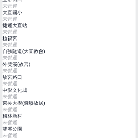
未營運
大直國小
未營運
捷運大直站
未營運
植福宮
未營運
自強隧道(大直教會)
未營運
外雙溪(故宮)
未營運
故宮路口
未營運
中影文化城
未營運
東吳大學(錢穆故居)
未營運
梅林新村
未營運
雙溪公園
未營運