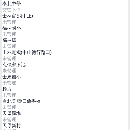
泰北中學
交管不停
士林官邸(中正)
未營運
福林國小
未營運
福林橋
未營運
士林電機(中山德行路口)
未營運
克強游泳池
未營運
士東國小
未營運
賴厝
未營運
台北美國/日僑學校
未營運
天母廣場
未營運
天母新村