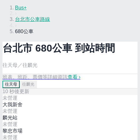
Bus+
›
台北市公車路線
›
680公車
台北市
680
公車 到站時間
往天母／往麟光
班表、班距、票價等詳細資訊
查看 ›
往
天母
往
麟光
10
秒後更新
未營運
大我新舍
未營運
麟光站
未營運
黎忠市場
未營運