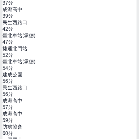
37
分
成淵高中
39
分
民生西路口
42
分
臺北車站(承德)
47
分
捷運北門站
52
分
臺北車站(承德)
54
分
建成公園
56
分
民生西路口
56
分
成淵高中
57
分
成淵高中
59
分
防癆協會
60
分