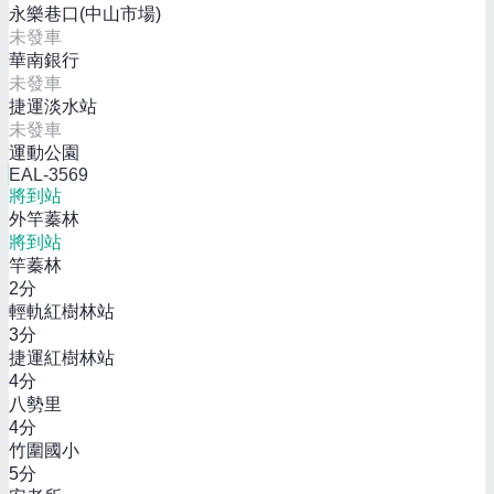
永樂巷口(中山市場)
未發車
華南銀行
未發車
捷運淡水站
未發車
運動公園
EAL-3569
將到站
外竿蓁林
將到站
竿蓁林
2
分
輕軌紅樹林站
3
分
捷運紅樹林站
4
分
八勢里
4
分
竹圍國小
5
分