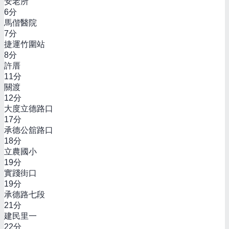
安老所
6
分
馬偕醫院
7
分
捷運竹圍站
8
分
許厝
11
分
關渡
12
分
大度立德路口
17
分
承德公舘路口
18
分
立農國小
19
分
實踐街口
19
分
承德路七段
21
分
建民里一
22
分