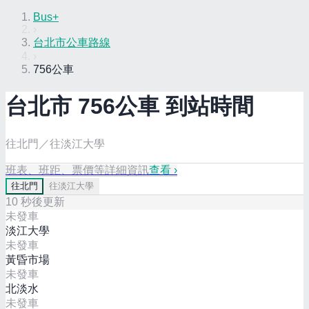
Bus+
›
台北市公車路線
›
756公車
台北市
756
公車 到站時間
往北門／往淡江大學
班表、班距、票價等詳細資訊
查看 ›
往
北門
往
淡江大學
10
秒後更新
未發車
淡江大學
未發車
黃昏市場
未發車
北淡水
未發車