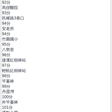
92
分
馬偕醫院
93
分
民權路3巷口
94
分
安老所
94
分
竹圍國小
95
分
八勢里
96
分
捷運紅樹林站
97
分
輕軌紅樹林站
98
分
竿蓁林
99
分
丹霞灣
100
分
外竿蓁林
101
分