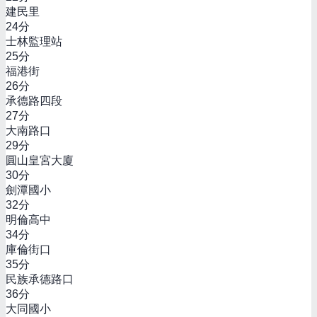
建民里
24
分
士林監理站
25
分
福港街
26
分
承德路四段
27
分
大南路口
29
分
圓山皇宮大廈
30
分
劍潭國小
32
分
明倫高中
34
分
庫倫街口
35
分
民族承德路口
36
分
大同國小