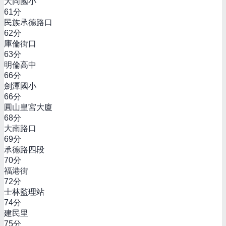
大同國小
61
分
民族承德路口
62
分
庫倫街口
63
分
明倫高中
66
分
劍潭國小
66
分
圓山皇宮大廈
68
分
大南路口
69
分
承德路四段
70
分
福港街
72
分
士林監理站
74
分
建民里
75
分