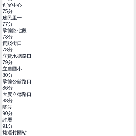
創富中心
75
分
建民里一
77
分
承德路七段
78
分
實踐街口
78
分
立賢承德路口
79
分
立農國小
80
分
承德公舘路口
86
分
大度立德路口
88
分
關渡
90
分
許厝
91
分
捷運竹圍站