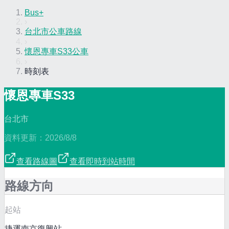
Bus+
›
台北市公車路線
›
懷恩專車S33公車
›
時刻表
懷恩專車S33
台北市
資料更新：
2026/8/8
查看路線圖
查看即時到站時間
路線方向
起站
捷運南京復興站