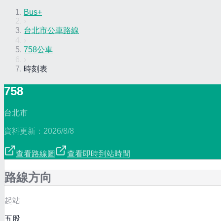
Bus+
›
台北市公車路線
›
758公車
›
時刻表
758
台北市
資料更新：
2026/8/8
查看路線圖
查看即時到站時間
路線方向
起站
五股