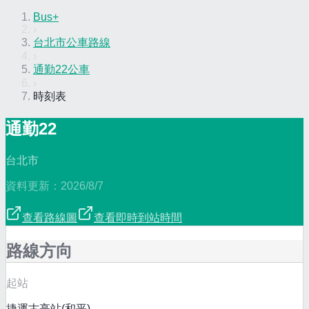
Bus+
›
台北市公車路線
›
通勤22公車
›
時刻表
通勤22
台北市
資料更新：
2026/8/7
查看路線圖
查看即時到站時間
路線方向
起站
捷運古亭站(和平)