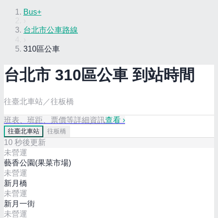
Bus+
›
台北市公車路線
›
310區公車
台北市
310區
公車 到站時間
往臺北車站／往板橋
班表、班距、票價等詳細資訊
查看 ›
往
臺北車站
往
板橋
10
秒後更新
未營運
藝香公園(果菜市場)
未營運
新月橋
未營運
新月一街
未營運