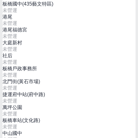
板橋國中(435藝文特區)
未營運
港尾
未營運
港尾福德宮
未營運
大庭新村
未營運
社后
未營運
板橋戶政事務所
未營運
北門街(黃石市場)
未營運
捷運府中站(府中路)
未營運
萬坪公園
未營運
板橋車站(文化路)
未營運
中山國中