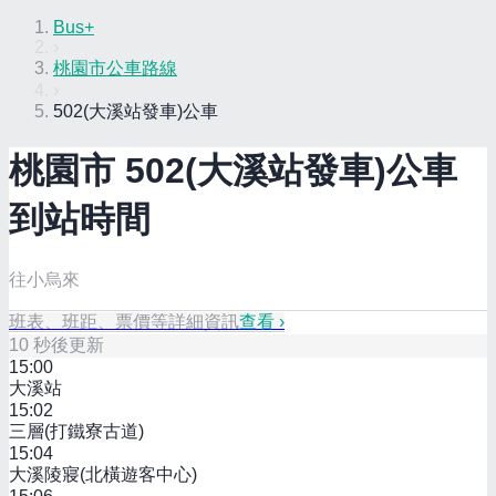
Bus+
›
桃園市公車路線
›
502(大溪站發車)公車
桃園市
502(大溪站發車)
公車
到站時間
往小烏來
班表、班距、票價等詳細資訊
查看 ›
10
秒後更新
15:00
大溪站
15:02
三層(打鐵寮古道)
15:04
大溪陵寢(北橫遊客中心)