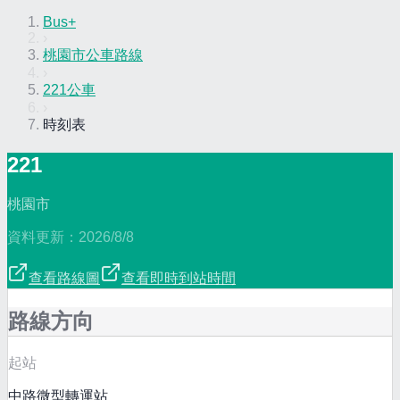
Bus+
›
桃園市公車路線
›
221公車
›
時刻表
221
桃園市
資料更新：
2026/8/8
查看路線圖
查看即時到站時間
路線方向
起站
中路微型轉運站