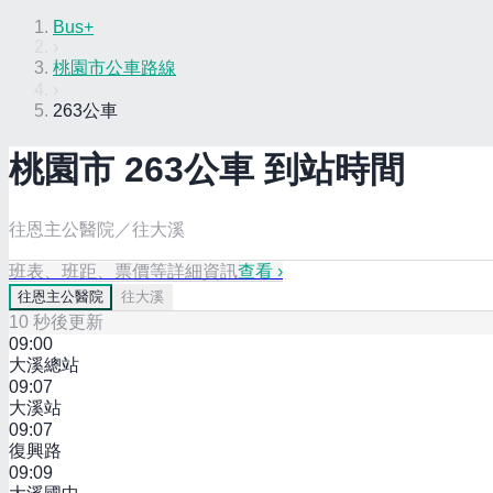
Bus+
›
桃園市公車路線
›
263公車
桃園市
263
公車 到站時間
往恩主公醫院／往大溪
班表、班距、票價等詳細資訊
查看 ›
往
恩主公醫院
往
大溪
10
秒後更新
09:00
大溪總站
09:07
大溪站
09:07
復興路
09:09