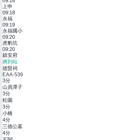
09:18
上申
09:18
永福
09:19
永福國小
09:20
虎豹坑
09:20
鎮安府
將到站
德賢祠
EAA-539
3
分
山員潭子
3
分
松園
3
分
小橋
4
分
三德公墓
4
分
五鬮