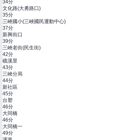
34
分
文化路(大勇路口)
35
分
三峽國小(三峽國民運動中心)
37
分
新興街口
39
分
三峽老街(民生街)
42
分
礁溪里
43
分
三峽分局
44
分
新社區
45
分
台塑
46
分
大同橋
46
分
大同橋一
49
分
溪墘