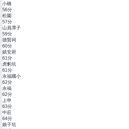
小橋
56
分
松園
57
分
山員潭子
59
分
德賢祠
60
分
鎮安府
61
分
虎豹坑
61
分
永福國小
62
分
永福
62
分
上申
63
分
中莊
64
分
娘子坑