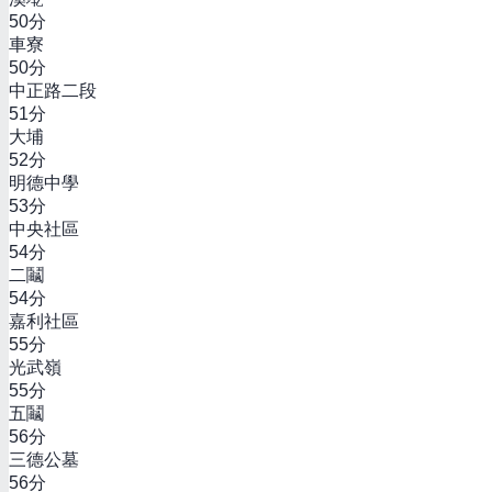
50
分
車寮
50
分
中正路二段
51
分
大埔
52
分
明德中學
53
分
中央社區
54
分
二鬮
54
分
嘉利社區
55
分
光武嶺
55
分
五鬮
56
分
三德公墓
56
分