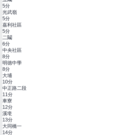
5
分
光武嶺
5
分
嘉利社區
5
分
二鬮
6
分
中央社區
8
分
明德中學
8
分
大埔
10
分
中正路二段
11
分
車寮
12
分
溪墘
13
分
大同橋一
14
分