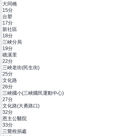
大同橋
15
分
台塑
17
分
新社區
18
分
三峽分局
19
分
礁溪里
22
分
三峽老街(民生街)
25
分
文化路
26
分
三峽國小(三峽國民運動中心)
27
分
文化路(大勇路口)
32
分
恩主公醫院
33
分
三鶯稅捐處