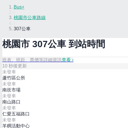
Bus+
›
桃園市公車路線
›
307公車
桃園市
307
公車 到站時間
班表、班距、票價等詳細資訊
查看 ›
10
秒後更新
未發車
蘆竹區公所
未發車
南崁市場
未發車
南山路口
未發車
仁愛五福路口
未發車
羊稠活動中心