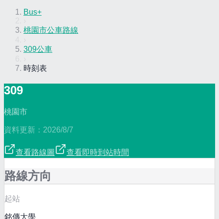
Bus+
›
桃園市公車路線
›
309公車
›
時刻表
309
桃園市
資料更新：
2026/8/7
查看路線圖
查看即時到站時間
路線方向
起站
銘傳大學