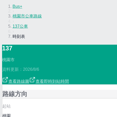
Bus+
›
桃園市公車路線
›
137公車
›
時刻表
137
桃園市
資料更新：
2026/8/6
查看路線圖
查看即時到站時間
路線方向
起站
桃園